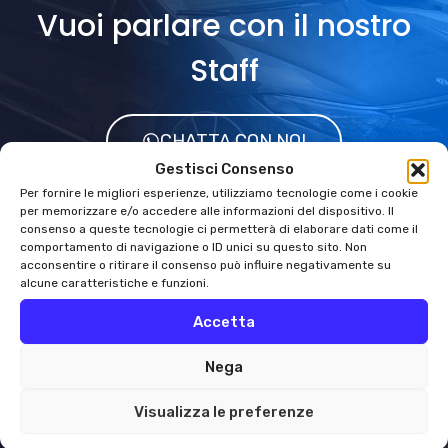
Vuoi parlare con il nostro
Staff
CHATTA CON NOI
Gestisci Consenso
Per fornire le migliori esperienze, utilizziamo tecnologie come i cookie
per memorizzare e/o accedere alle informazioni del dispositivo. Il
consenso a queste tecnologie ci permetterà di elaborare dati come il
comportamento di navigazione o ID unici su questo sito. Non
acconsentire o ritirare il consenso può influire negativamente su
alcune caratteristiche e funzioni.
Accetta
NCC MONZA BRIANZA
Nega
Visualizza le preferenze
NCC BRIANZA
è un'azienda leader nel settore del