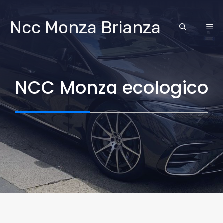
Vai
al
Ncc Monza Brianza
ME
contenuto
NCC Monza ecologico