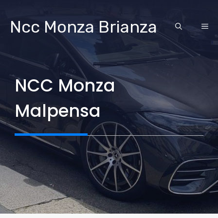
Vai
al
Ncc Monza Brianza
ME
contenuto
NCC Monza
Malpensa