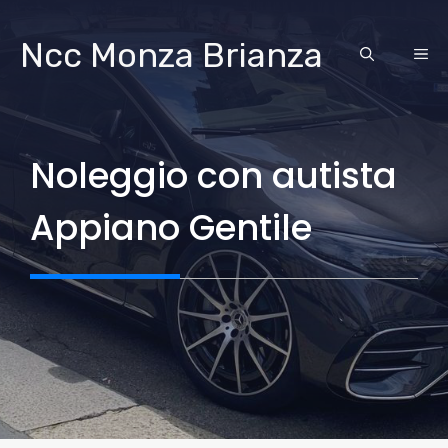
Vai
al
Ncc Monza Brianza
ME
contenuto
Noleggio con autista
Appiano Gentile