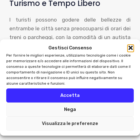
Turismo e Tempo Libero
I turisti possono godere delle bellezze di
entrambe le città senza preoccuparsi di orari dei
treni o parcheggi, con la comodità di un autista
dedicato.
Gestisci Consenso
Per fornire le migliori esperienze, utilizziamo tecnologie come i cookie
Eventi Speciali
per memorizzare e/o accedere alle informazioni del dispositivo. Il
consenso a queste tecnologie ci permetterà di elaborare dati come il
comportamento di navigazione o ID unici su questo sito. Non
acconsentire o ritirare il consenso può influire negativamente su
Partecipare a eventi, concerti o cerimonie
alcune caratteristiche e funzioni.
diventa più semplice con un servizio NCC, che
Accetta
assicura trasferimenti puntuali e senza stress.
Nega
Come Prenotare un
Visualizza le preferenze
Servizio NCC tra Milano e