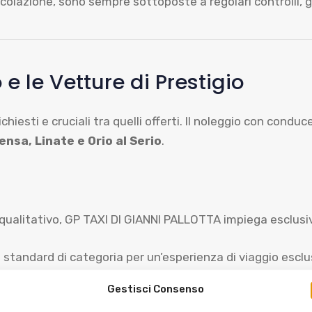
colazione, sono sempre sottoposte a regolari controlli, 
 e le Vetture di Prestigio
ichiesti e cruciali tra quelli offerti. Il noleggio con cond
nsa, Linate e Orio al Serio
.
lo qualitativo, GP TAXI DI GIANNI PALLOTTA impiega esclusi
 standard di categoria per un’esperienza di viaggio esclus
pneumatiche, ecc.).
Gestisci Consenso