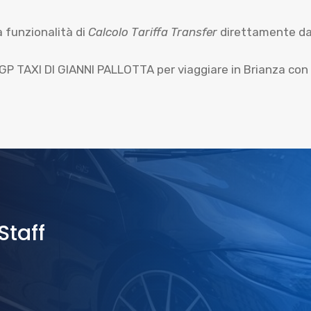
a funzionalità di
Calcolo Tariffa Transfer
direttamente dal
i GP TAXI DI GIANNI PALLOTTA per viaggiare in Brianza con s
Staff