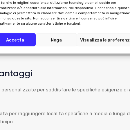
 da un design moderno e dotata di tecnologie all’avanguar
 fornire le migliori esperienze, utilizziamo tecnologie come i cookie per
orizzare e/o accedere alle informazioni del dispositivo. Il consenso a queste
nologie ci permetterà di elaborare dati come il comportamento di navigazione
ruppi o per chi viaggia con un notevole volume di bagagli,
unici su questo sito. Non acconsentire o ritirare il consenso può influire
ativamente su alcune caratteristiche e funzioni.
 richiesta, di comfort aggiuntivi come: porta sci, gomme 
Accetta
Nega
Visualizza le preferen
Vantaggi
personalizzate per soddisfare le specifiche esigenze di a
ata per raggiungere località specifiche a media o lunga 
ticipo.