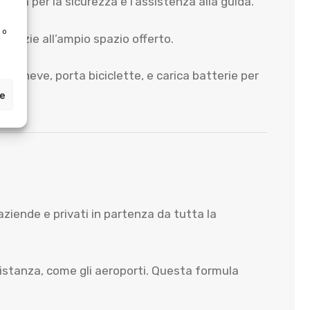
dia per la sicurezza e l’assistenza alla guida.
 o
 grazie all’ampio spazio offerto.
da neve, porta biciclette, e carica batterie per
ze
ziende e privati in partenza da tutta la
distanza, come gli aeroporti. Questa formula