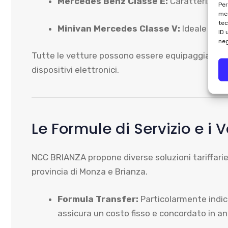
Mercedes Benz Classe E:
Caratterizzata
Per
mem
tec
Minivan Mercedes Classe V:
Ideale per g
ID 
neg
Tutte le vetture possono essere equipaggiate, su
dispositivi elettronici.
Le Formule di Servizio e i 
NCC BRIANZA propone diverse soluzioni tariffarie 
provincia di Monza e Brianza.
Formula Transfer:
Particolarmente indic
assicura un costo fisso e concordato in an