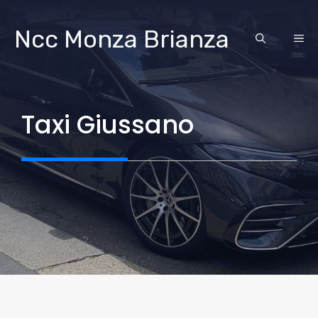
Vai
al
Ncc Monza Brianza
ME
contenuto
Taxi Giussano