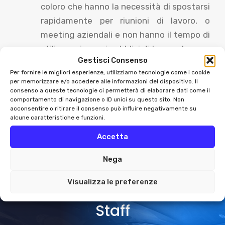
coloro che hanno la necessità di spostarsi
rapidamente per riunioni di lavoro, o
meeting aziendali e non hanno il tempo di
utilizzare i mezzi pubblici di trasporto.
Gestisci Consenso
Per fornire le migliori esperienze, utilizziamo tecnologie come i cookie
Per qualsiasi altra informazione, non esitate a
per memorizzare e/o accedere alle informazioni del dispositivo. Il
contattarci.
consenso a queste tecnologie ci permetterà di elaborare dati come il
comportamento di navigazione o ID unici su questo sito. Non
acconsentire o ritirare il consenso può influire negativamente su
alcune caratteristiche e funzioni.
Accetta
Nega
Visualizza le preferenze
Vuoi parlare con il nostro
Staff